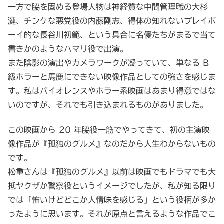
一方で脇を固める登場人物は神経質な中間管理職の大杉
漣、チンケな悪党役の内藤剛志、得体の知れないプレイボ
ーイ的な長谷川初範、という具合に名優たちがまるで当て
書きかのようなハマリ役で出演。
また陰影の演出やカメラワークが凝っていて、単なる B
級ホラーと馬鹿にできない映像作品としての強さを感じま
す。私はバイオレンスやホラー系映画はあまり得意ではな
いのですが、それでも引き込まれるものがありました。
この映画から 20 年脇役一筋でやってきて、初の主演映
像作品が『孤独のグルメ』なのだから人生わからないもの
です。
松重さんは『孤独のグルメ』以前は映画でもドラマでも大
抵ヤクザか警察役というイメージでしたが、私が知る限り
では「怖いけどどこか人情味を感じる」という役柄が多か
ったように思います。それが原点と言えるような作品でこ