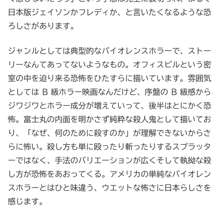
日本版ジェイソンかフレディか、と言いたくなるような恐
ろしさがあります。
ジャンルとしては典型的なバイオレンスホラーで、ストー
リーなんてあってないようなもの。オフィスビルという密
室の中を迫り来る恐怖をひたすらに描いています。雰囲気
としては B 級ホラー映画なんだけど、序盤の B 級感から
ジワジワとホラー成分が増えていって、後半はとにかく恐
怖。富士丸の内面を明かさず純粋な殺人鬼として描いてお
り、「なぜ、何のために殺すのか」が理解できないからさ
らに怖い。殺し方も単に殴ったり斬ったりするスプラッタ
ーではなく、手法のバリエーションが広くそして執拗な殺
し方が恐怖をあおってくる。アメリカの単純なバイオレン
スホラーとはひと味違う、ウエットな怖さに日本らしさを
感じます。