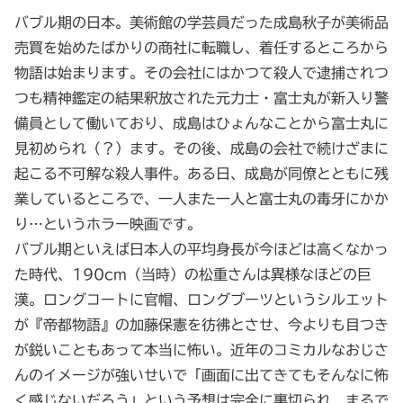
バブル期の日本。美術館の学芸員だった成島秋子が美術品
売買を始めたばかりの商社に転職し、着任するところから
物語は始まります。その会社にはかつて殺人で逮捕されつ
つも精神鑑定の結果釈放された元力士・富士丸が新入り警
備員として働いており、成島はひょんなことから富士丸に
見初められ（？）ます。その後、成島の会社で続けざまに
起こる不可解な殺人事件。ある日、成島が同僚とともに残
業しているところで、一人また一人と富士丸の毒牙にかか
り…というホラー映画です。
バブル期といえば日本人の平均身長が今ほどは高くなかっ
た時代、190cm（当時）の松重さんは異様なほどの巨
漢。ロングコートに官帽、ロングブーツというシルエット
が『帝都物語』の加藤保憲を彷彿とさせ、今よりも目つき
が鋭いこともあって本当に怖い。近年のコミカルなおじさ
んのイメージが強いせいで「画面に出てきてもそんなに怖
く感じないだろう」という予想は完全に裏切られ、まるで