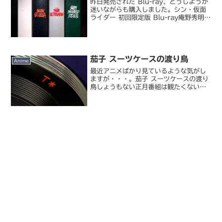
昨日発売された Blu-ray、どうしようか
迷いながらも購入しました。シン・仮面
ライダー 初回限定版 Blu-ray庵野秀明監
督の「シン」シリーズの中では私にはそ
こまで深くは刺さらなかった『シン・仮
面ライダー』。その理由はたぶん三つあ
って、...
茄子 スーツケースの渡り鳥
Anime
最近アニメばかり見ているような気がし
ますが・・・。茄子 スーツケースの渡り
鳥しょうもない正月番組は観たくないの
で、帰省中にと思って買っておいた
DVD。前作が良かったので。自転車ロー
ドレースという題材、そしてメインキャ
ラは前作からそのまま引...