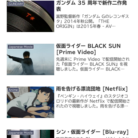
場所は我が家にはないな...と思って普通
ガンダム 35 周年で新作二作発
GUNDAM
に Amaz...
表
富野監督新作「ガンダム Gのレコンギス
タ」2014年秋公開。「THE
ORIGIN」は2015年春 - AV
Watch『機動戦士ガンダム』シリーズの
35 周年を記念して、新しいアニメ化プ
ロジェクトが 2 本発表されました。富野
仮面ライダー BLACK SUN
由悠季監督...
Japanese Movie
[Prime Video]
先週末に Prime Video で配信開始され
た『仮面ライダー BLACK SUN』を視
聴しました。仮面ライダー BLACK
SUN 1987～1988 年にテレビ放送さ
れた『仮面ライダー BLACK』のリブー
ト作品です。仮面ライダー 5...
雨を告げる漂流団地 [Netflix]
Anime
『ペンギン・ハイウェイ』のスタジオコ
ロリドの最新作が Netflix で配信開始さ
れたので視聴しました。雨を告げる漂流
団地製作は Netflix。配信と同時に劇場
公開も始まっていますが、この三連休は
あいにくの悪天候だったため私は自宅で
鑑賞。...
シン・仮面ライダー [Blu-ray]
Japanese Movie