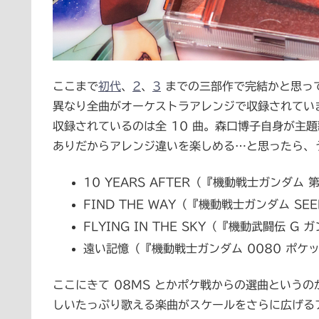
ここまで
初代
、
2
、
3
までの三部作で完結かと思っ
異なり全曲がオーケストラアレンジで収録されてい
収録されているのは全 10 曲。森口博子自身が主
ありだからアレンジ違いを楽しめる…と思ったら、う
10 YEARS AFTER（『機動戦士ガンダム 第
FIND THE WAY（『機動戦士ガンダム SE
FLYING IN THE SKY（『機動武闘伝 G
遠い記憶（『機動戦士ガンダム 0080 ポケ
ここにきて 08MS とかポケ戦からの選曲という
しいたっぷり歌える楽曲がスケールをさらに広げるア