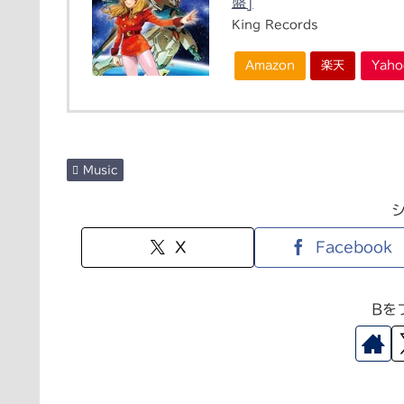
盤]
King Records
Amazon
楽天
Yah
Music
X
Facebook
Bを