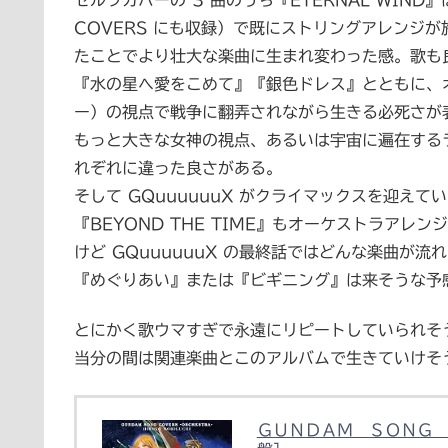
セルフカバーの 3 曲のうち『ETERNAL WIND』
COVERS にも収録）で既にストリングアレンジ
たことでより壮大な楽曲に生まれ変わった感。歌も
『水の星へ愛をこめて』『銀色ドレス』とともに、
ー）の視点で戦争に翻弄されながら生きる必死さが
もっと大きな女神の視点、あるいは宇宙に遍在する
れぞれに違った良さがある。
そして GQuuuuuuX がクライマックスを迎え
『BEYOND THE TIME』もオーケストラア
けど GQuuuuuuX の最終話ではどんな楽曲が流
『めぐりあい』または『ビギニング』は来そうな予
とにかく歌ウマすぎで永遠にリピートしていられそう
当分の間は関連楽曲とこのアルバムで生きていけそ
ＧＵＮＤＡＭ ＳＯＮＧ 