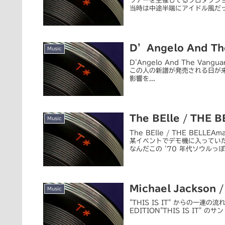
ツアーを主催してるプロダクショ
当時は中途半端にアイドル風だっ
D’Angelo And The
Music
D'Angelo And The Vang
この人の新譜が発売される日が来
影響を...
The BElle / THE B
Music
The BElle / THE BE
某イベントでデモ機に入ってい
なんだこの '70 年代ソウルっぽ.
Michael Jackson 
Music
"THIS IS IT" からの一連の流れ
EDITION"THIS IS IT