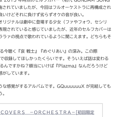
は 2015 年時点のセルフカバー（初代 GUNDAM SONG
が施されていましたが、今回はフルオーケストラに再構成され
良いけどそれに負けず劣らずオケの音が良い。
オリジナルは劇中に登場する少女（ファやフォウ、セシリ
表現されていると感じていましたが、近年のセルフカバーは
ララァの視点で歌われているように聞こえます。どちらもそ
ている今聴く『哀 戦士』『めぐりあい』の深み。この際
レンジで収録してほしかったくらいです。そういえば話は変わる
れるんですかね？順当にいけば『Plazma』なんだろうけど
感がしています。
な感覚がするアルバムです。GQuuuuuuX が完結しても
う。
ＣＯＶＥＲＳ －ＯＲＣＨＥＳＴＲＡ－[初回限定