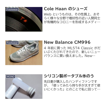
ッドラー / ヘキサゴナ...
Cole Haan のシューズ
Footwear
Web というものは、その性質上、おそ
らく様々な分野で嗜好性の近い人間同士
が有機的なコロニーを形成するメディア
（というより世界）なんじゃないかと昔
からよく思うのです。私に限って言って
も、以前のサイトしかり、この blog し
かり、どこかしら...
New Balance CM996
Footwear
4 年前に買った ML574 Classic がだ
いぶくたびれてきたので、新しいニュー
バランスに買い換えました。New
Balance / CM996 （BG）高校時代か
らかれこれ 25 年履き続けているニュー
バランスの 57x シリーズ。...
シリコン製ポータブル氷のう
MONO
先日妻が購入したハンディファンです
が、「使ってみたら持ち手が太すぎて使
いにくかった」とのことで私に回ってき
てしまいました。ほぼ同じの2台あって
もしょうがないしどうするかな…まあ2
つあれば片方の充電を忘れても何とかな
るから使い回すか。で、本人...