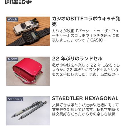
関連記事
カシオのBTTFコラボウォッチ発
Watch
売
カシオが映画『バック・トゥ・ザ・フュ
ーチャー』のコラボウォッチを唐突に発
表しました。カシオ / CASIO
CLASSIC CA-500WEBF-1AJR
Back to the Future コラボレーショ
ンモデル映画公開40周年を記念し...
22 年ぶりのランドセル
MONO
私が小学校を卒業して 22 年になるでし
ょうか。22 年ぶりにランドセルという
ものを手にしました。まあ、当然私のも
のではなく、長女のものなんですけど
ね。4 月からいよいよ小学校です。順当
にいけば、私と価値観が近い人々の影響
で、私も土屋鞄のラ...
STAEDTLER HEXAGONAL
Stationery
文具好きな娘たちが進学や進級に向けて
文房具を新調しています。私も学生時代
は文具好きだったからその楽しさは解る
し、見ていたら私も新しい文具が欲しく
なってきました。そこで最近ちょっと気
になっていたシャープペンを購入。ステ