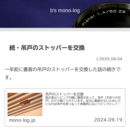
b's mono-log
続・吊戸のストッパーを交換
2025.08.04
一年前に書斎の吊戸のストッパーを交換した話の続きで
す。
吊戸のストッパーを交換
我が家はリビングの隣に書斎があって、吊戸（天吊りの引
戸）だけで隔てられています。足元に敷居がないためいざ
となれば吊戸を取っ払って実質的に広いリビングとして使
えるということですね（その予定はないけど）。それが先
日の在宅勤務中、書斎に入ってドア...
2024.09.19
mono-log.jp