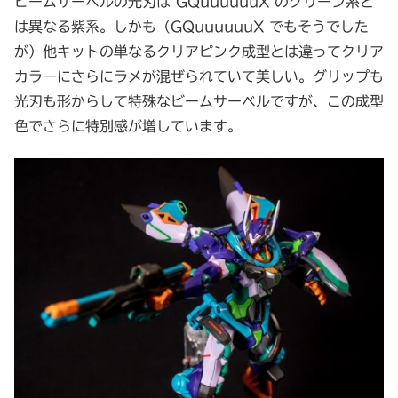
ビームサーベルの光刃は GQuuuuuuX のグリーン系と
は異なる紫系。しかも（GQuuuuuuX でもそうでした
が）他キットの単なるクリアピンク成型とは違ってクリア
カラーにさらにラメが混ぜられていて美しい。グリップも
光刃も形からして特殊なビームサーベルですが、この成型
色でさらに特別感が増しています。