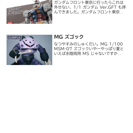
ガンダムフロント東京に行ったらこれは
外せない、1/1 ガンダム Ver.GFT も拝
んできました。ガンダムフロント東京お
台場での立像としては 2009 年以来、
約 3 年ぶりのお台場ガンダム。途中、東
静岡、分解展示と見る機会は 1 年おき
に...
MG ズゴック
GUNPLA
なつやすみのしゅくだい。MG 1/100
MSM-07 ズゴックいやーやっぱり夏と
いえば水陸両用 MS じゃないですか
（笑。シャアズゴも作りましたが、量産
型のほうが夏っぽい。シャアズゴは単な
る色変えキットではなくて、腕脚が伸び
るギミックがあ...