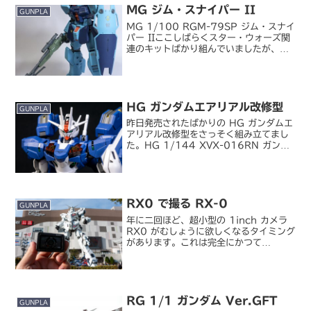
MG ジム・スナイパー II
GUNPLA
MG 1/100 RGM-79SP ジム・スナイ
パー IIここしばらくスター・ウォーズ関
連のキットばかり組んでいましたが、
久々に私の好きな MS のプラモがリリー
スされたので、嬉々として製作。『機動
戦士ガンダム 0080 ポケットの中の戦
争...
HG ガンダムエアリアル改修型
GUNPLA
昨日発売されたばかりの HG ガンダムエ
アリアル改修型をさっそく組み立てまし
た。HG 1/144 XVX-016RN ガンダ
ムエアリアル（改修型）事前予約できて
いなかったので買えるか不安だったので
すが、以前から穴場と目を付けていた店
舗に開店...
RX0 で撮る RX-0
GUNPLA
年に二回ほど、超小型の 1inch カメラ
RX0 がむしょうに欲しくなるタイミング
があります。これは完全にかつて
Cyber-shot U を愛用していた頃の名
残みたいなもので、買っても使いどころ
が限られることは解っているはずなのに
欲しく...
RG 1/1 ガンダム Ver.GFT
GUNPLA