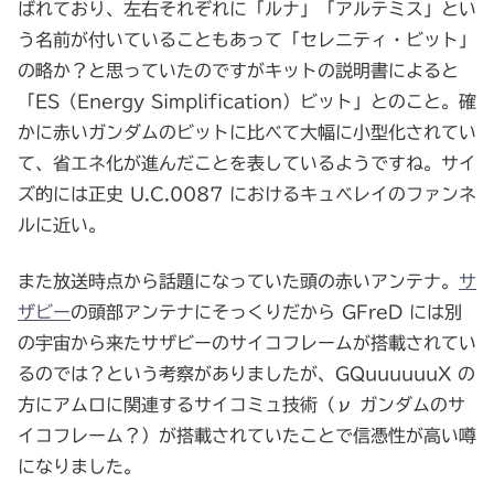
ばれており、左右それぞれに「ルナ」「アルテミス」とい
う名前が付いていることもあって「セレニティ・ビット」
の略か？と思っていたのですがキットの説明書によると
「ES（Energy Simplification）ビット」とのこと。確
かに赤いガンダムのビットに比べて大幅に小型化されてい
て、省エネ化が進んだことを表しているようですね。サイ
ズ的には正史 U.C.0087 におけるキュベレイのファンネ
ルに近い。
また放送時点から話題になっていた頭の赤いアンテナ。
サ
ザビー
の頭部アンテナにそっくりだから GFreD には別
の宇宙から来たサザビーのサイコフレームが搭載されてい
るのでは？という考察がありましたが、GQuuuuuuX の
方にアムロに関連するサイコミュ技術（ν ガンダムのサ
イコフレーム？）が搭載されていたことで信憑性が高い噂
になりました。