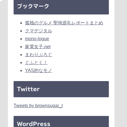
ブックマーク
孤独のグルメ 聖地巡礼レポートまとめ
クマデジタル
mono-logue
家電女子.net
まわりぶろぐ
ぐふとく！
YAS的なモノ
Twitter
Tweets by brownsugar_t
WordPress