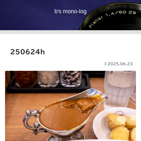
b's mono-log
250624h
2025.06.23