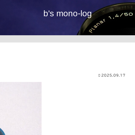
b's mono-log
2025.09.17