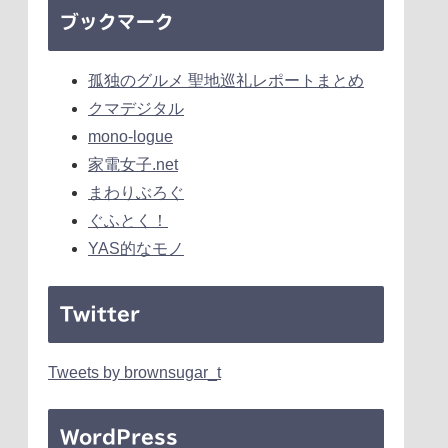
ブックマーク
孤独のグルメ 聖地巡礼レポートまとめ
クマデジタル
mono-logue
家電女子.net
まわりぶろぐ
ぐふとく！
YAS的なモノ
Twitter
Tweets by brownsugar_t
WordPress