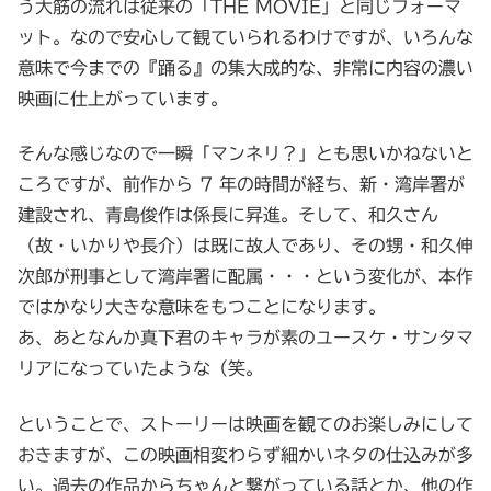
う大筋の流れは従来の「THE MOVIE」と同じフォーマ
ット。なので安心して観ていられるわけですが、いろんな
意味で今までの『踊る』の集大成的な、非常に内容の濃い
映画に仕上がっています。
そんな感じなので一瞬「マンネリ？」とも思いかねないと
ころですが、前作から 7 年の時間が経ち、新・湾岸署が
建設され、青島俊作は係長に昇進。そして、和久さん
（故・いかりや長介）は既に故人であり、その甥・和久伸
次郎が刑事として湾岸署に配属・・・という変化が、本作
ではかなり大きな意味をもつことになります。
あ、あとなんか真下君のキャラが素のユースケ・サンタマ
リアになっていたような（笑。
ということで、ストーリーは映画を観てのお楽しみにして
おきますが、この映画相変わらず細かいネタの仕込みが多
い。過去の作品からちゃんと繋がっている話とか、他の作