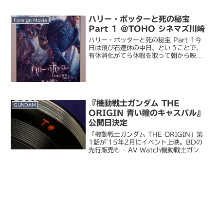
いそびれていたんですが、ようやく買っ
て鑑賞しました。アイルトン・セナ ～音
ハリー・ポッターと死の秘宝
速の彼...
Foreign Movie
Part 1 @TOHO シネマズ川崎
ハリー・ポッターと死の秘宝 Part 1今
日は飛び石連休の中日、ということで、
有休消化がてら休暇を取って朝から映画
を観てきました。先週末に封切られたば
かりの話題作、といっても、平日の朝
8:45 からの回はガラガラ。余裕を通り
越して半貸し切...
『機動戦士ガンダム THE
GUNDAM
ORIGIN 青い瞳のキャスバル』
公開日決定
「機動戦士ガンダム THE ORIGIN」第
1話が'15年2月にイベント上映。BDの
先行販売も - AV Watch機動戦士ガンダ
ム THE ORIGINアニメ版『機動戦士ガ
ンダム THE ORIGIN 青い瞳のキャスバ
ル』の公開日が来年 ...