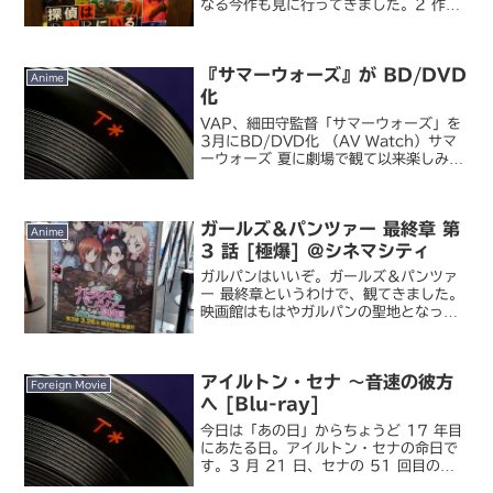
なる今作も見に行ってきました。2 作観
て思ったのは、この作品には基本的な
「型」が存在して、そういう予想を裏切
らないやり方で長期シリーズ化を狙って
『サマーウォーズ』が BD/DVD
いるんだろうな、...
Anime
化
VAP、細田守監督「サマーウォーズ」を
3月にBD/DVD化 （AV Watch）サマ
ーウォーズ 夏に劇場で観て以来楽しみに
していた『サマーウォーズ』の
BD/DVD の発売日が決定。ここ数日、
細田守監督ご本人の Twitter でのつぶや
ガールズ＆パンツァー 最終章 第
き...
Anime
3 話 [極爆] @シネマシティ
ガルパンはいいぞ。ガールズ＆パンツァ
ー 最終章というわけで、観てきました。
映画館はもはやガルパンの聖地となった
立川シネマシティ。「極上爆音上映」に
よる大迫力の音響もさることながら、公
開直後は終映後に誰からともなく拍手が
アイルトン・セナ ～音速の彼方
沸き起こる熱の高さも含...
Foreign Movie
へ [Blu-ray]
今日は「あの日」からちょうど 17 年目
にあたる日。アイルトン・セナの命日で
す。3 月 21 日、セナの 51 回目の誕
生日に発売されたこの BD をしばらく買