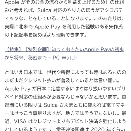
Apple がそのお金の流れから利益を上げるため）の仕組
みと考えれば、Suica 対応のやり方のほうがアクロバテ
ィックなことをしていることになります。このあたりは、
実際に北米で Apple Pay を利用した経験のある矢作氏
の下記記事を読めばより理解できます。
【特集】【特別企画】知っておきたいApple Payの初歩
から将来、秘密まで – PC Watch
とはいえ日本では、世代や所得によっても差はあるものの
まだまだクレジット払いが普及しているとは言い難い。
Apple Pay が日本に定着するにはやはり扱いやすいプリ
ペイド対応の仕組みが必要なんじゃないかと思います。首
都圏にいる限りは Suica さえまともに使えれば電子マネ
ーはけっこう事足りますが、地方ではそうでもないし。最
近、VISA はクレジットよりもデビット決済を強化しよう
としているようですし、電子決済関連は 2020 年くらい