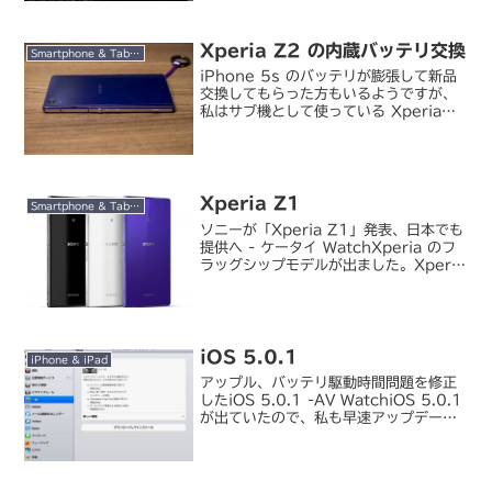
ッチパネル、Bluetooth、POP...
Xperia Z2 の内蔵バッテリ交換
Smartphone & Tablet
iPhone 5s のバッテリが膨張して新品
交換してもらった方もいるようですが、
私はサブ機として使っている Xperia
Z2 のバッテリが膨らんできてしまいま
した。まあ二年あまりも使えばバッテリ
も寿命を迎えますよね。膨張したバッテ
リに押さ...
Xperia Z1
Smartphone & Tablet
ソニーが「Xperia Z1」発表、日本でも
提供へ - ケータイ WatchXperia のフ
ラッグシップモデルが出ました。Xperia
Z の正統進化版で「Xperia Z1」。デザ
インは Xperia Z を踏襲し、機能的にも
目新しい新...
iOS 5.0.1
iPhone & iPad
アップル、バッテリ駆動時間問題を修正
したiOS 5.0.1 -AV WatchiOS 5.0.1
が出ていたので、私も早速アップデート
してみました。iOS 4.3→5 までのアッ
プデートには母艦（PC/Mac）必須でし
たが、iCloud の...