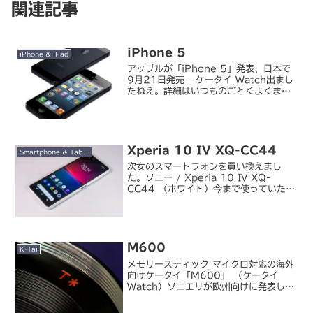
関連記事
iPhone 5
iPhone & iPad
アップルが「iPhone 5」発表、日本で
9月21日発売 - ケータイ Watch出まし
たねえ。詳細はいつものごとくよくまと
まっているこちらの blog↓に丸投げ
（ぉ。iPhone5は9月21日発売。しか
しちょっと悩ましい問題が...：It...
Xperia 10 IV XQ-CC44
Smartphone & Tablet
次女のスマートフォンを買い換えまし
た。ソニー / Xperia 10 IV XQ-
CC44 （ホワイト）今まで使っていたの
は奥さんのお下がりの Xperia XZ1。本
人は性能もバッテリーも特に不満は出て
いないようでしたが、さすがに古すぎ
る...
M600
K-Tai
メモリースティック マイクロ対応の海外
向けケータイ「M600」 （ケータイ
Watch）ソニエリが欧州向けに発表した
UMTS/GSM 両対応の携帯電話。カメラ
こそないものの、Symbian ベースでタ