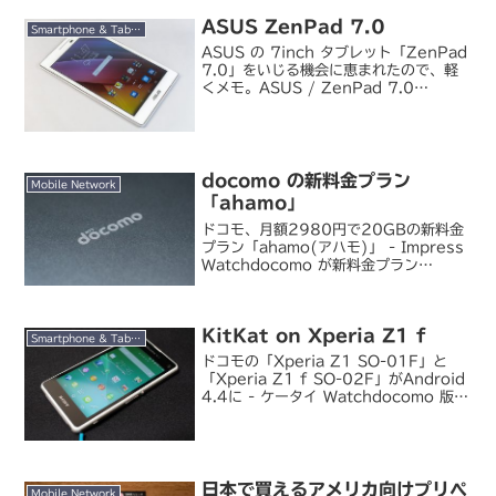
ASUS ZenPad 7.0
Smartphone & Tablet
ASUS の 7inch タブレット「ZenPad
7.0」をいじる機会に恵まれたので、軽
くメモ。ASUS / ZenPad 7.0
Z370C （ホワイト）実売 2 万円程度
の安価な Android タブレットです。液
晶の解像度が WXG...
docomo の新料金プラン
Mobile Network
「ahamo」
ドコモ、月額2980円で20GBの新料金
プラン「ahamo(アハモ)」 - Impress
Watchdocomo が新料金プラン
「ahamo」を発表しました。近年ではラ
イバルの au やソフトバンクがそれぞれ
UQ mobile、ワイモバ...
KitKat on Xperia Z1 f
Smartphone & Tablet
ドコモの「Xperia Z1 SO-01F」と
「Xperia Z1 f SO-02F」がAndroid
4.4に - ケータイ Watchdocomo 版
Xperia Z1/Z1 f に Android 4.4 対
応ファームウェアが提供開...
日本で買えるアメリカ向けプリペ
Mobile Network