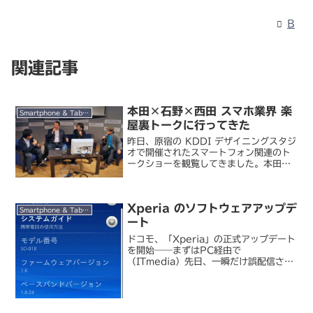
B
関連記事
本田×石野×西田 スマホ業界 楽
Smartphone & Tablet
屋裏トークに行ってきた
昨日、原宿の KDDI デザイニングスタジ
オで開催されたスマートフォン関連のト
ークショーを観覧してきました。本田×
石野×西田 スマホ業界 楽屋裏トーク
2011春 : ATNDスピーカーは、写真左
から司会進行の週刊アスキー副編集長伊
Xperia のソフトウェアアップデ
藤有氏、...
Smartphone & Tablet
ート
ドコモ、「Xperia」の正式アップデート
を開始――まずはPC経由で
（ITmedia）先日、一瞬だけ誤配信され
ていた Xperia（SO-01B）のソフトウ
ェアアップデートの検証作業が完了し、
正式版として配布開始されました。まず
は PC ...