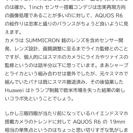
のは確か。1inch センサー搭載コンデジは忠実再現方向
の画像処理であることが多いのに対して、AQUOS R6
の絵作りは忠実と盛りのバランスがちょうど良いように見
えます。
カメラは SUMMICRON 銘のレンズを含めセンサー開
発、レンズ設計、画質調整に至るまでライカ監修とのこと
ですが、個人的にはスマホのカメラにライカやツァイスの
監修というのは話半分以下に思っています。まあシャープ
とライカという組み合わせは意外でしたが、元々スマホで
組んでいたパナは既にスマホ撤退済み、その後協業した
Huawei はトランプ制裁で欧米市場を失った結果の新し
いコラボ先ということでしょう。
しかし三眼四眼が当たり前になっているハイエンドスマホ
搭載カメラのトレンドに対して AQUOS R6 の 19mm
相当の単焦点というのはちょっと思い切りすぎな気がしま