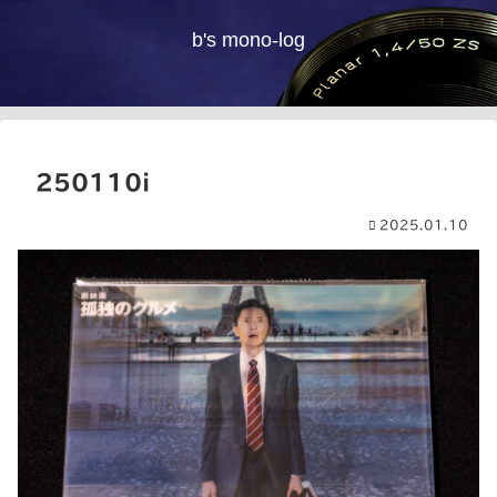
b's mono-log
250110i
2025.01.10