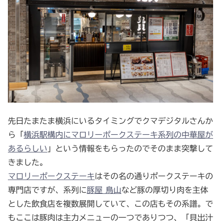
先日たまたま横浜にいるタイミングでクマデジタルさんか
ら「
横浜駅構内にマロリーポークステーキ系列の中華屋が
あるらしい
」という情報をもらったのでそのまま突撃して
きました。
マロリーポークステーキ
はその名の通りポークステーキの
専門店ですが、系列に
豚屋 鳥山
など豚の厚切り肉を主体
とした飲食店を複数展開していて、この店もその系譜。で
もここは豚肉は主力メニューの一つでありつつ、「貝出汁