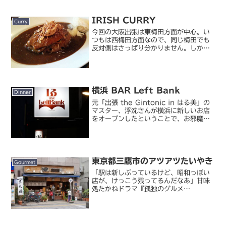
舗。ってここ、来てみて気がついたけど
かつての菜五味の跡地じゃな...
IRISH CURRY
Curry
今回の大阪出張は東梅田方面が中心。い
つもは西梅田方面なので、同じ梅田でも
反対側はさっぱり分かりません。しかも
このあたりはアーケードが多く、自分の
現在地すら分からなくなりがち(´д
｀)。そんな不案内なところでの昨日のラ
ンチ。ここのカレーがおい...
横浜 BAR Left Bank
Dinner
元「出張 the Gintonic in はる美」の
マスター、浮沈さんが横浜に新しいお店
をオープンしたということで、お邪魔し
てきました。3 月末の開店でしたが、よ
うやく訪れることができました。その名
も「BAR Left Bank」。今までシ...
東京都三鷹市のアツアツたいやき
Gourmet
「駅は新しぶっているけど、昭和っぽい
店が、けっこう残ってるんだなあ」甘味
処たかねドラマ『孤独のグルメ
Season2』聖地巡礼ツアー、年末年始
スペシャルということでどんどん行きま
す（笑。今回は最終話の甘味パートに登
場した、三鷹の甘味処「たか...