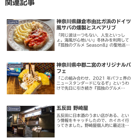
関連記事
神奈川県鎌倉市由比ガ浜のドイツ
Lunch
風サバの燻製とスペアリブ
「同じ波は一つもない、人生といっし
ょ。海風が心地いい」冬休みを利用して
『孤独のグルメ Season8』の聖地巡礼
を加速させています。今回訪れたのは第
7 話の舞台、鎌倉市由比ガ浜。鎌倉へは
写真を撮りに何度か来ていますが、ここ
神奈川県中郡二宮のオリジナルパ
がこどグルの舞台...
Gourmet
フェ
「この組み合わせ、2021 年パフェ界の
ニュースタンダードになるぞ」というわ
けで先日に引き続き『孤独のグルメ
Season9』第 2 話聖地巡礼レポートの
続き。同じく神奈川県中郡二宮にある喫
茶店へとパフェをいただきにやって来ま
五反田 野崎屋
した。駅近く、...
Dinner
五反田に日本酒のうまい店がある、とい
う情報をキャッチしたので、ホイホイ行
ってきました。野崎屋個人的に最近注目
の飲食店が集まる雑居ビル、グレイス五
反田。その、ちょっと地味な裏側の店