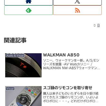
B
関連記事
WALKMAN A850
Audio & Visual
ソニー、ウォークマンを一新。A/S/Eシ
リーズを披露 -AV Watchソニー /
WALKMAN NW-A857ウォークマンが
一斉にモデルチェンジ。A840 番台が
A850 番台に繰り上がりました。って、
か...変わってない(´д`)。...
スゴ録のリモコンを取り寄せ
Visual
購入以来子どものいたずらを日々受け続
けてきたスゴ録のリモコンが、いよいよ
ボロボロに・・・。どれだけボロボロか
というと、録画系ボタンが収まっている