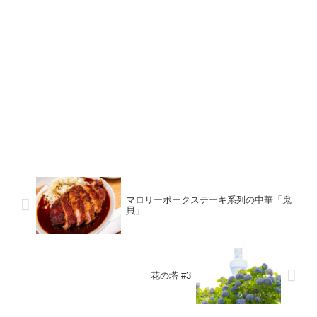
マロリーポークステーキ系列の中華「鬼
貝」
花の塔 #3