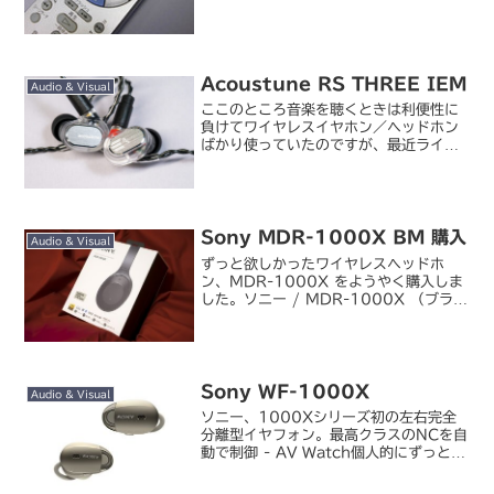
部分のカバーはもうバカになって閉まら
ないし、十字レバーの「決定」のシルク
印刷が何故か 45°左に...
Acoustune RS THREE IEM
Audio & Visual
ここのところ音楽を聴くときは利便性に
負けてワイヤレスイヤホン／ヘッドホン
ばかり使っていたのですが、最近ライヴ
に行ったら改めて音に浸りたくなって、
有線に回帰中。そこで新たな音の刺激が
欲しくなって、新しいイヤホンを購入し
ました。Acoustun...
Sony MDR-1000X BM 購入
Audio & Visual
ずっと欲しかったワイヤレスヘッドホ
ン、MDR-1000X をようやく購入しま
した。ソニー / MDR-1000X （ブラッ
ク）ソニーストアでも長らく欠品してい
ましたが、これ相当売れているようです
ね。都心で働いていると二日に一回くら
いは街中や...
Sony WF-1000X
Audio & Visual
ソニー、1000Xシリーズ初の左右完全
分離型イヤフォン。最高クラスのNCを自
動で制御 - AV Watch個人的にずっと待
望していたソニー製の完全ワイヤレスイ
ヤホン「WF-1000X」が正式発表され