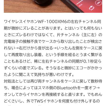
ワイヤレスイヤホンWF-1000XM6の左右チャンネル同
期が微妙にズレることがあります。とはいっても何もない
ときにズレるわけではなくて、片チャンネル（主に左）の
充電端子の接触不良でケースから取り出したことが検出さ
れない→右だけから音が出る→いったん左側をケースに戻
して再度取り出し装着、という手順を経るとうまく繋がる
こともあるけど、稀に左右チャンネルの同期が0.1秒足ら
ずくらいの差でズレる。そうなると微妙にエコーがかかっ
たように聞こえて気持ちが悪いわけです。
対処法としては再び両チャンネルをケースに戻して数秒待
ち、場合によってはスマホ側のBluetoothを一度オフ→
オンしてからイヤホンを再接続すると直ります。でもめん
どくさいし、外でTWSイヤホンを何度も付け外しするの