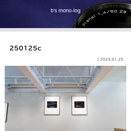
b's mono-log
250125c
2025.01.25