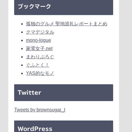
ブックマーク
孤独のグルメ 聖地巡礼レポートまとめ
クマデジタル
mono-logue
家電女子.net
まわりぶろぐ
ぐふとく！
YAS的なモノ
Twitter
Tweets by brownsugar_t
WordPress