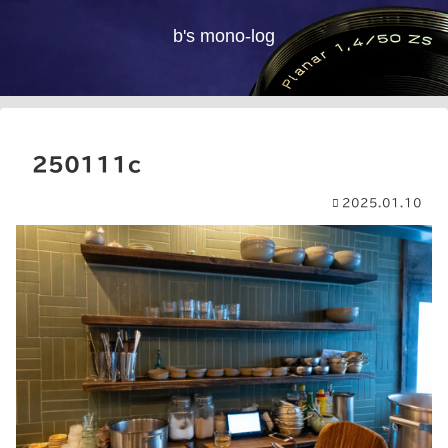
b's mono-log
250111c
2025.01.10