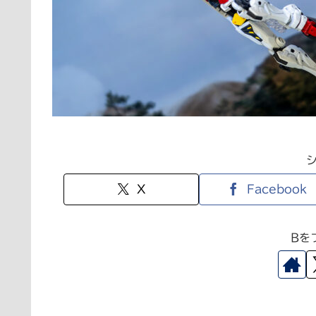
X
Facebook
Bを