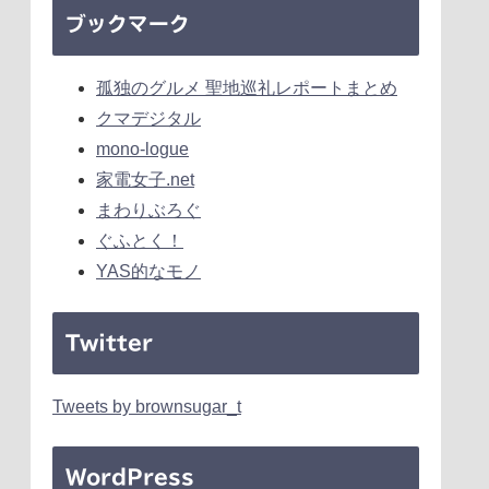
ブックマーク
孤独のグルメ 聖地巡礼レポートまとめ
クマデジタル
mono-logue
家電女子.net
まわりぶろぐ
ぐふとく！
YAS的なモノ
Twitter
Tweets by brownsugar_t
WordPress