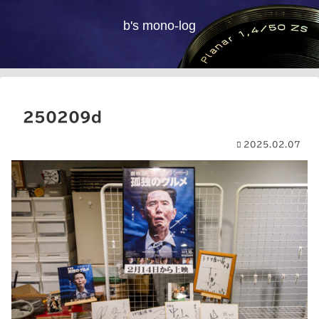
b's mono-log
250209d
2025.02.07