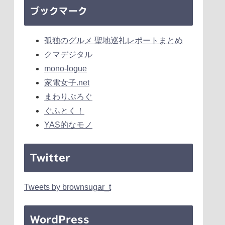
ブックマーク
孤独のグルメ 聖地巡礼レポートまとめ
クマデジタル
mono-logue
家電女子.net
まわりぶろぐ
ぐふとく！
YAS的なモノ
Twitter
Tweets by brownsugar_t
WordPress