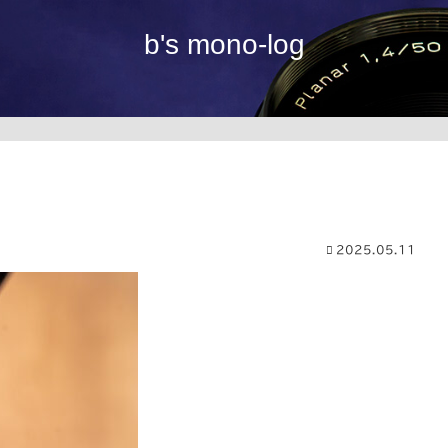
b's mono-log
2025.05.11