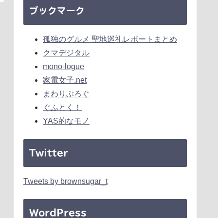
ブックマーク
孤独のグルメ 聖地巡礼レポートまとめ
クマデジタル
mono-logue
家電女子.net
まわりぶろぐ
ぐふとく！
YAS的なモノ
Twitter
Tweets by brownsugar_t
WordPress