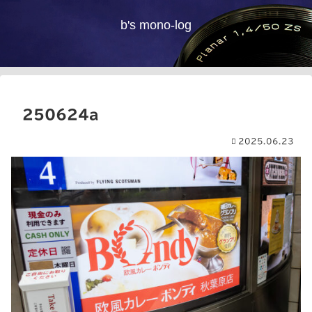
b's mono-log
250624a
2025.06.23