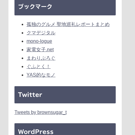
ブックマーク
孤独のグルメ 聖地巡礼レポートまとめ
クマデジタル
mono-logue
家電女子.net
まわりぶろぐ
ぐふとく！
YAS的なモノ
Twitter
Tweets by brownsugar_t
WordPress