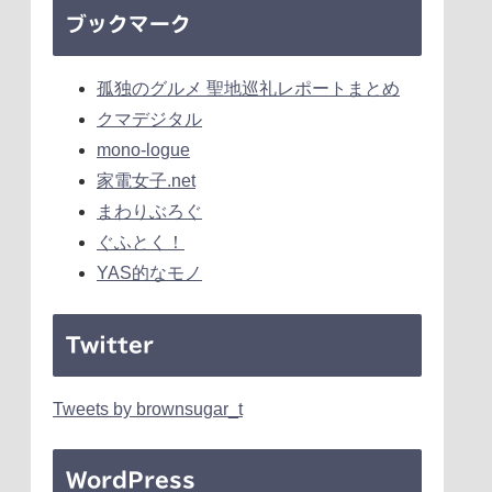
ブックマーク
孤独のグルメ 聖地巡礼レポートまとめ
クマデジタル
mono-logue
家電女子.net
まわりぶろぐ
ぐふとく！
YAS的なモノ
Twitter
Tweets by brownsugar_t
WordPress