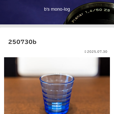
b's mono-log
250730b
2025.07.30