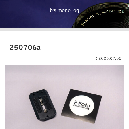
b's mono-log
250706a
2025.07.05