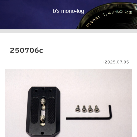
b's mono-log
250706c
2025.07.05