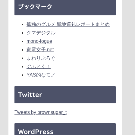
ブックマーク
孤独のグルメ 聖地巡礼レポートまとめ
クマデジタル
mono-logue
家電女子.net
まわりぶろぐ
ぐふとく！
YAS的なモノ
Twitter
Tweets by brownsugar_t
WordPress