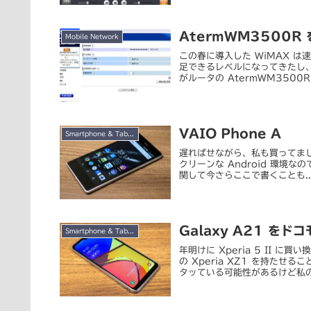
AtermWM3500
Mobile Network
この春に導入した WiMAX 
足できるレベルになってきたし
がルータの AtermWM3500R
VAIO Phone A
Smartphone & Tablet
遅ればせながら、私も買ってました。
クリーンな Android 環
関して今さらここで書くことも..
Galaxy A21 を
Smartphone & Tablet
年明けに Xperia 5 II
の Xperia XZ1 を持た
タッている可能性があるけど私の使