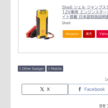
Shell シェル ジャンプ
12V車用 エンジンスター
イト搭載 日本語取扱説明書 
Shell
Amazon
楽天
Yah
Other Gadget
Mobile
X
Facebook
Bを