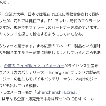
るのか。
ルギー企業の大手。日本では現在は出光に吸収合併されて国内
したが、海外では健在です。F1 ではセナ時代のマクラーレ
ですが、現在でもフェラーリのパートナーを務めています。
のスタンドを探して給油するようにしていたなあ。
らちょっと驚きます。まあ広義のエネルギー製品という意味
めた総合エネルギー企業に脱皮しようとしているところもあ
く、
台湾の TennRich というメーカー
がライセンス生産を
メリカのバッテリー大手 Energizer ブランドの製品も
チャージャーの他にもモバイルバッテリーやクルマ向けのジャ
なども出している模様。
ットにはメーカー名が「
Shenzhenshi Ezreal
h は単なる企画・販売元で中身は深センの OEM メーカー