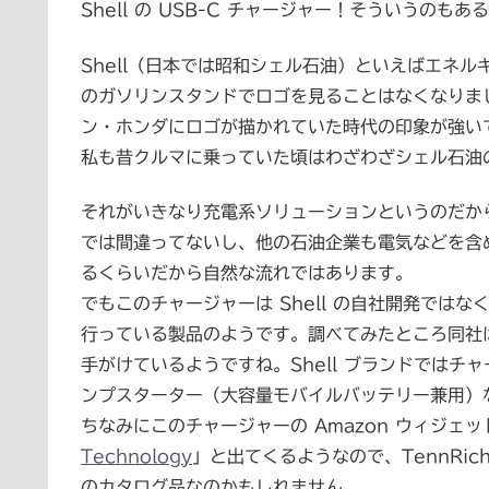
Shell の USB-C チャージャー！そういうのもあ
Shell（日本では昭和シェル石油）といえばエネ
のガソリンスタンドでロゴを見ることはなくなりま
ン・ホンダにロゴが描かれていた時代の印象が強い
私も昔クルマに乗っていた頃はわざわざシェル石油
それがいきなり充電系ソリューションというのだか
では間違ってないし、他の石油企業も電気などを含
るくらいだから自然な流れではあります。
でもこのチャージャーは Shell の自社開発ではな
行っている製品のようです。調べてみたところ同社はア
手がけているようですね。Shell ブランドでは
ンプスターター（大容量モバイルバッテリー兼用）
ちなみにこのチャージャーの Amazon ウィジェ
Technology
」と出てくるようなので、TennRic
のカタログ品なのかもしれません。