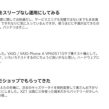
R をスリープなし運用にしてみる
は速度に関しては快適だし、サービスエリアも完璧ではないまでもまあ満
、でそれなりに気に入っているんですが、使うほどに不満が出てきたの
。バッテリはそこ...
VAIO / VAIO Phone A VPA0511Sサブ兼テスト機として。
境なので、いろいろテストするのにちょうど良いかなと思い。ハードウェアに
.
ドコモショップでもらってきた
 に買い換えたのを機に、次女のキッズケータイを契約変更して奥さんお下がり
せることにしました。XZ1 は既に三年使った端末だからバッテリーが少しヘ
...