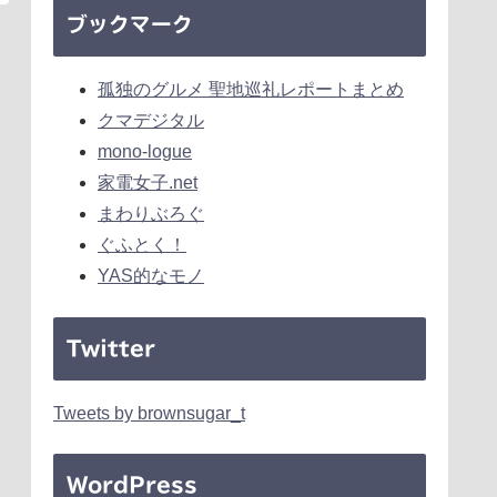
ブックマーク
孤独のグルメ 聖地巡礼レポートまとめ
クマデジタル
mono-logue
家電女子.net
まわりぶろぐ
ぐふとく！
YAS的なモノ
Twitter
Tweets by brownsugar_t
WordPress