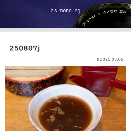
b's mono-log
250807j
2025.08.05