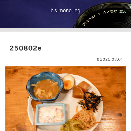
b's mono-log
250802e
2025.08.01