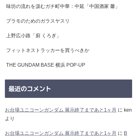
味坊の流れを汲むガチ町中華：中延「中国酒家 馨」
プラモのためのガラスヤスリ
上野広小路「廚 くろぎ」
フィットネストラッカーを買うべきか
THE GUNDAM BASE 横浜 POP-UP
最近のコメント
お台場ユニコーンガンダム 展示終了まであと1ヶ月
に
ken
より
お台場ユニコーンガンダム 展示終了まであと1ヶ月
に
B