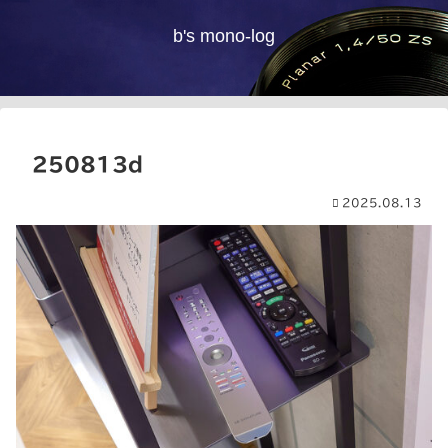
b's mono-log
250813d
2025.08.13