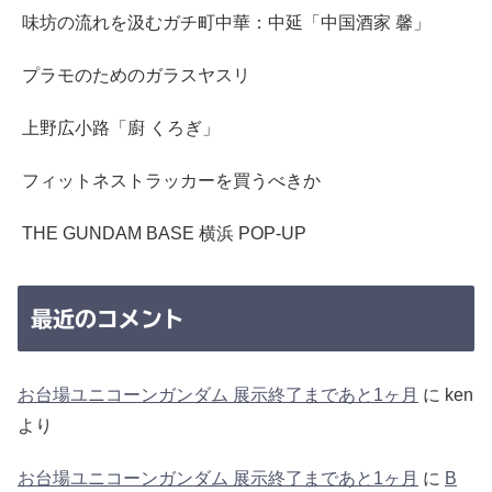
味坊の流れを汲むガチ町中華：中延「中国酒家 馨」
プラモのためのガラスヤスリ
上野広小路「廚 くろぎ」
フィットネストラッカーを買うべきか
THE GUNDAM BASE 横浜 POP-UP
最近のコメント
お台場ユニコーンガンダム 展示終了まであと1ヶ月
に
ken
より
お台場ユニコーンガンダム 展示終了まであと1ヶ月
に
B