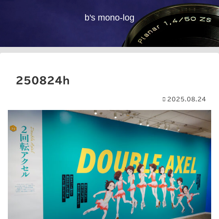
b's mono-log
250824h
2025.08.24