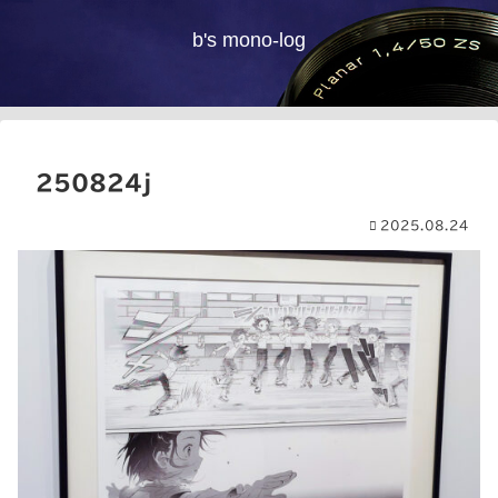
b's mono-log
250824j
2025.08.24