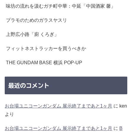
味坊の流れを汲むガチ町中華：中延「中国酒家 馨」
プラモのためのガラスヤスリ
上野広小路「廚 くろぎ」
フィットネストラッカーを買うべきか
THE GUNDAM BASE 横浜 POP-UP
最近のコメント
お台場ユニコーンガンダム 展示終了まであと1ヶ月
に
ken
より
お台場ユニコーンガンダム 展示終了まであと1ヶ月
に
B