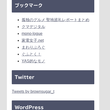
ブックマーク
孤独のグルメ 聖地巡礼レポートまとめ
クマデジタル
mono-logue
家電女子.net
まわりぶろぐ
ぐふとく！
YAS的なモノ
Twitter
Tweets by brownsugar_t
WordPress