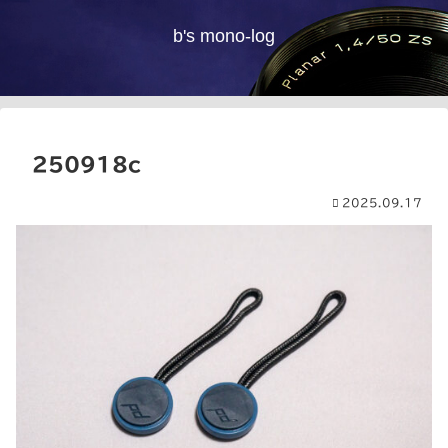
b's mono-log
250918c
2025.09.17