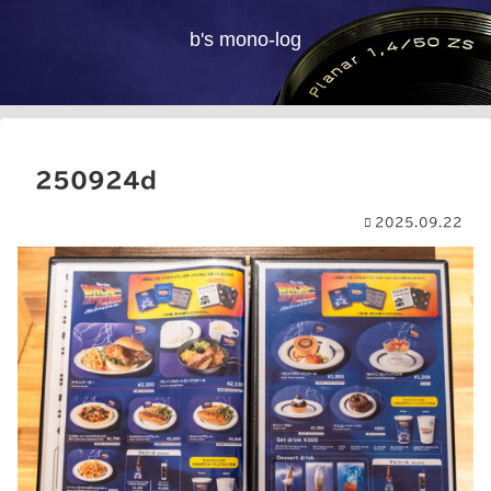
b's mono-log
250924d
2025.09.22