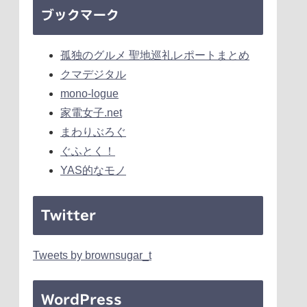
ブックマーク
孤独のグルメ 聖地巡礼レポートまとめ
クマデジタル
mono-logue
家電女子.net
まわりぶろぐ
ぐふとく！
YAS的なモノ
Twitter
Tweets by brownsugar_t
WordPress