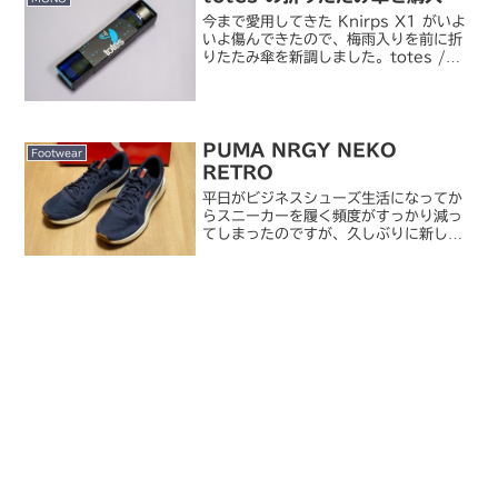
今まで愛用してきた Knirps X1 がいよ
いよ傷んできたので、梅雨入りを前に折
りたたみ傘を新調しました。totes /
totes line 8402 3 sec Manual
（チェック／グリーン）折りたたみ傘と
いえば totes か...
PUMA NRGY NEKO
Footwear
RETRO
平日がビジネスシューズ生活になってか
らスニーカーを履く頻度がすっかり減っ
てしまったのですが、久しぶりに新しい
スニーカーを買いました。PUMA /
NRGY NEKO RETRO
（PEACOAT/WH/HI）私としては珍し
いプーマ製スニーカ...