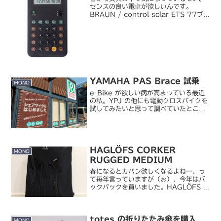
センスの良い電卓が欲しいんです。
BRAUN / control solar ETS 77ブラ
ウンが BRAUN の電卓かょ！というツ
ッコミはさておき（ぉ、電気シェーバー
で有名な BRAUN の電卓。MoM...
YAMAHA PAS Brace 試乗
MONO
e-Bike が欲しい病が高まっている最近
の私。YPJ の他にも電動クロスバイクを
試してみたいと思って調べていたとこ
ろ、都内でヤマハ PAS Brace のレンタ
ルができるところを見つけたので借りに
行ってきました。【ちかチャリ】 トヨ
タレン...
HAGLÖFS CORKER
MONO
RUGGED MEDIUM
春になるとカバン欲しくなるよねー、っ
て毎年言っていますが（ぉ）、今年はバ
ックパックを買いました。HAGLÖFS /
CORKER RUGGED MEDIUM
（True Black）主に休日用に。最近は
肩掛けバッグだとミラーレスカメラ程度
totes の折りたたみ傘を購入
で...
MONO