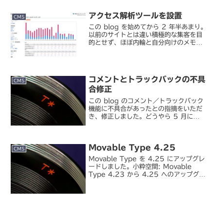
のですが、iPhone を買ってからはキホ
ン RSS リーダで完結するようになりま
アクセス解析ツールを設置
した。...
CMS
この blog を始めてから 2 年半あまり。
以前のサイトとは違い積極的な集客を目
的とせず、ほぼ内輪と自分向けのメモの
つもりで書いてきた blog なので、アク
セス解析のたぐいは一切取ってきません
でしたが、ちょっと思うところあって、
数日前に...
コメントとトラックバックの不具
CMS
合修正
この blog のコメント／トラックバック
機能に不具合があったとの指摘をいただ
き、修正しました。どうやら 5 月に
Movable Type のバージョンアップを
した際に、それまでやっていたスパム避
けでコメント／トラックバック CGI の
Movable Type 4.25
フ...
CMS
Movable Type を 4.25 にアップグレ
ードしました。小粋空間: Movable
Type 4.23 から 4.25 へのアップグレ
ードこないだ 4.23 にアップグレードし
たときは、しばらくバージョンアップも
ないかなと見切った...