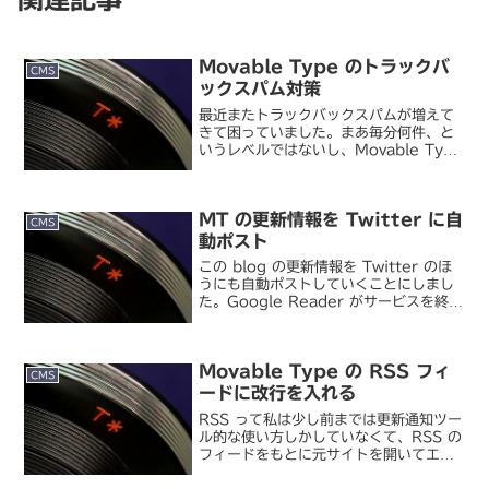
Movable Type のトラックバ
CMS
ックスパム対策
最近またトラックバックスパムが増えて
きて困っていました。まあ毎分何件、と
いうレベルではないし、Movable Type
のスパムフィルタに引っかかってくれて
いるので見た目上の実害はないんです
が、それなりの頻度でサーバに負荷がか
MT の更新情報を Twitter に自
かっているとい...
CMS
動ポスト
この blog の更新情報を Twitter のほ
うにも自動ポストしていくことにしまし
た。Google Reader がサービスを終了
して 4 年、さらには livedoor
Reader（とそれを受け継いだ Live
Dwango Rea...
Movable Type の RSS フィ
CMS
ードに改行を入れる
RSS って私は少し前までは更新通知ツー
ル的な使い方しかしていなくて、RSS の
フィードをもとに元サイトを開いてエン
トリーを読む、という使い方をしていた