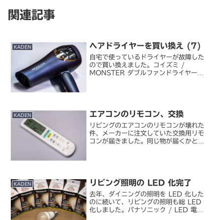
関連記事
ヘアドライヤーを買い換え (7)
KADEN
自宅で使っているドライヤーが故障した
ので買い換えました。コイズミ /
MONSTER ダブルファンドライヤー
KHD-W805/A （ネイビー）前回の購
入から二年弱での買い換え。子どもたち
がある程度大きくなってきて以来、きっ
ちり二年サイクル...
エアコンのリモコン、交換
KADEN
リビングのエアコンのリモコンが壊れた
件、メーカーに注文していた交換用リモ
コンが届きました。同じ物が届くかと思
ったら、モデルチェンジしたリモコンが
届きました。さすがに 10 年も経つとメ
ーカーでも同型の保守パーツは持ってい
ないということでしょ...
リビング照明の LED 化完了
KADEN
去年、ダイニングの照明を LED 化した
のに続いて、リビングの照明も総 LED
化しました。パナソニック / LED 電球
LDA8L-G-E17/Z60/S/W引っ越して