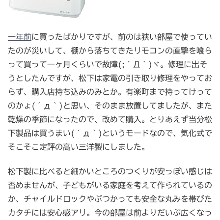
一年前
に買ったばかりですが、前のは狭い部屋で使ってい
たのが災いして、棚から落ちてきたリモコンの直撃を喰ら
って買って一ヶ月くらいで故障(;´Д｀)ヾ。修理に出そ
うとしたんですが、松下は家電の引き取り修理をやってお
らず、購入店持ち込みのみとか。有楽町まで持ってけって
のかょ(´д｀)と思い、そのまま放置してましたが、また
乾燥の季節になったので、改めて購入。とりあえず当分松
下製品は買うまい(´д｀)というモードなので、気化式で
そこそこ定評の高い三洋製にしました。
松下製に比べると細かいところのつくりが安っぽい感じは
否めませんが、子どもがいる家庭を考えて作られているの
か、チャイルドロックやぶつかっても安全な丸みを帯びた
カタチには安心感アリ。今の部屋は前よりだいぶ広くなっ