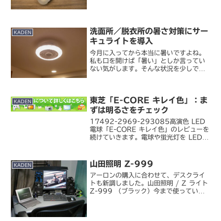
以来使っていたネオボール Z（電球型蛍
光灯）のストックがついに切れた...
洗面所／脱衣所の暑さ対策にサー
KADEN
キュライトを導入
今月に入ってから本当に暑いですよね。
私も口を開けば「暑い」としか言ってい
ない気がします。そんな状況を少しでも
軽減すべく、こんな器具を導入してみま
した。ドウシシャ / CIRCULIGHT ソケ
ットシリーズ E26 モデル
東芝「E-CORE キレイ色」：ま
KSLS62LWH...
KADEN
ずは明るさをチェック
17492-2969-293085高演色 LED
電球「E-CORE キレイ色」のレビューを
続けていきます。電球や蛍光灯を LED
に置き換えるときにまず気になるのは、
演色性よりもむしろそれまでと同等の明
るさが確保できるのか？ということで
山田照明 Z-999
KADEN
は...
アーロンの購入に合わせて、デスクライ
トも新調しました。山田照明 / Z ライト
Z-999 （ブラック）今まで使っていた
デスクライトは中学時代からかれこれ
15 年以上は使っている年代モノ。アー
ムも短くて VDT 作業にはあまり向いて