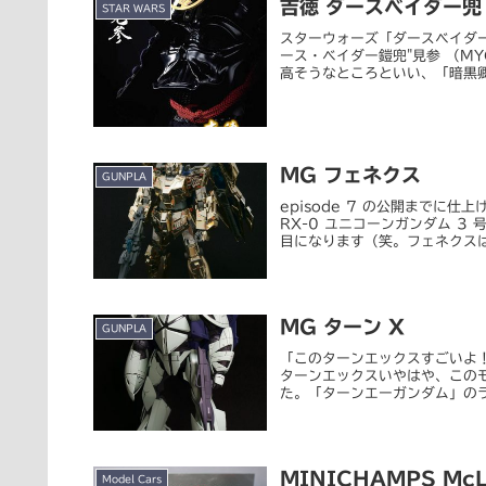
吉徳 ダースベイダー兜
STAR WARS
スターウォーズ「ダースベイダー
ース・ベイダー鎧兜"見参 （M
高そうなところといい、「暗黒卿見
MG フェネクス
GUNPLA
episode 7 の公開までに
RX-0 ユニコーンガンダム 3
目になります（笑。フェネクスは.
MG ターン X
GUNPLA
「このターンエックスすごいよ！さす
ターンエックスいやはや、このモ
た。「ターンエーガンダム」のラス
MINICHAMPS McLa
Model Cars