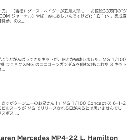
兜」 （吉徳）ダース・ベイダーが五月人形に! - お値段33万円の"ダ
YCOM ジャーナル）やば！妙に欲しいんですけど(;´Д｀)ヾ。完成度
参」の文...
仕上げようとがんばってきたキットが、何とか完成しました。MG 1/100
 号機 フェネクスMG のユニコーンガンダムを組むのもこれが 3 キット
..
がターンエーのお兄さん！」MG 1/100 Concept-X 6-1-2
ビルスーツが MG でリリースされる日が来るとは思いませんでし
ボス ...
ren Mercedes MP4-22 L. Hamilton