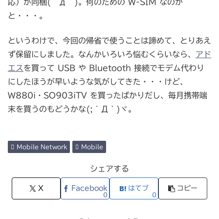
応）が同梱(´д｀)。何のための W-SIM なのか
と・・・。
というわけで、今回の帰省で使うことは諦めて、とりあえ
ず保留にしました。なんかいろいろ悩むくらいなら、
アド
エス
を買って USB や Bluetooth 接続でモデム代わり
にしたほうが早いような気がしてきた・・・けど、
W880i・SO903iTV を買ったばかりだし、毎月携帯端
末を買うのもどうかな(;´Д｀)ヾ。
Mobile Network
Mobile
シェアする
X
Facebook
はてブ
コピー
0
0