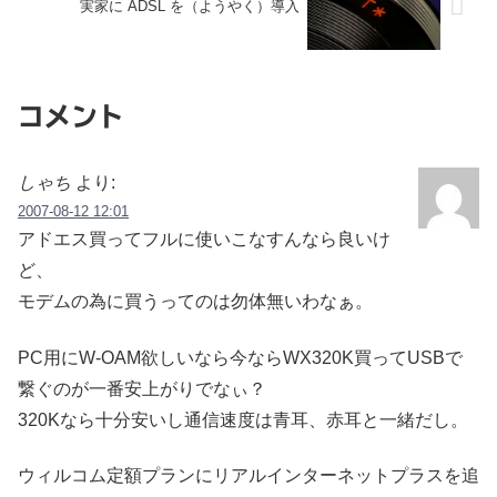
実家に ADSL を（ようやく）導入
コメント
しゃち
より:
2007-08-12 12:01
アドエス買ってフルに使いこなすんなら良いけ
ど、
モデムの為に買うってのは勿体無いわなぁ。
PC用にW-OAM欲しいなら今ならWX320K買ってUSBで
繋ぐのが一番安上がりでなぃ？
320Kなら十分安いし通信速度は青耳、赤耳と一緒だし。
ウィルコム定額プランにリアルインターネットプラスを追