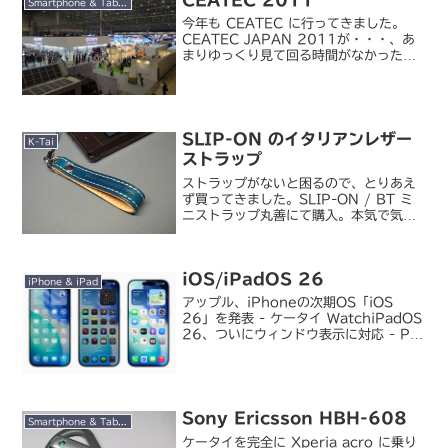
Smartphone & Tablet
今年も CEATEC に行ってきました。
CEATEC JAPAN 2011が・・・、あ
まりゆっくり見て回る時間がなかったの
で、行列ができる展示物はほとんど見ら
れず。ソニーの 4K プロジェクタとか、
3D 双眼鏡やヘッドマウントディスプレ
イも...
SLIP-ON のイタリアンレザー
K-Tai
ストラップ
ストラップがないと困るので、とりあえ
ず買ってきました。SLIP-ON / BT ミ
ニストラップ丸善にて購入。本気で気に
入ったものを探し出すとキリがなさそう
なので、とりあえずの押さえに。カラー
はグリーン。製造元の SLIP-ON のサイ
iOS/iPadOS 26
トには...
iPhone & iPad
アップル、iPhoneの次期OS「iOS
26」を発表 - ケータイ WatchiPadOS
26、ついにウィンドウ表示に対応 - PC
WatchApple が WWDC にて各種プラ
ットフォーム向け OS の新バージョンを
発表しました。...
Sony Ericsson HBH-608
Smartphone & Tablet
ケータイを完全に Xperia acro に乗り