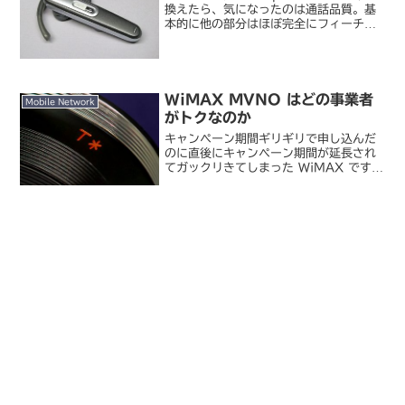
換えたら、気になったのは通話品質。基
本的に他の部分はほぼ完全にフィーチャ
ーフォンよりスマートフォンのほうが良
いと思っていますが、通話の音が悪いの
だけはどうも許せません。まあ、スマー
トフォンでは...
WiMAX MVNO はどの事業者
Mobile Network
がトクなのか
キャンペーン期間ギリギリで申し込んだ
のに直後にキャンペーン期間が延長され
てガックリきてしまった WiMAX です
が、タイムリーにもすごく参考になるエ
ントリーがありました。WiMAXの乗換
先検討 :: ぶらっく あんどMNO である
UQ コ...