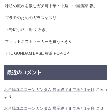
味坊の流れを汲むガチ町中華：中延「中国酒家 馨」
プラモのためのガラスヤスリ
上野広小路「廚 くろぎ」
フィットネストラッカーを買うべきか
THE GUNDAM BASE 横浜 POP-UP
最近のコメント
お台場ユニコーンガンダム 展示終了まであと1ヶ月
に
ken
より
お台場ユニコーンガンダム 展示終了まであと1ヶ月
に
B