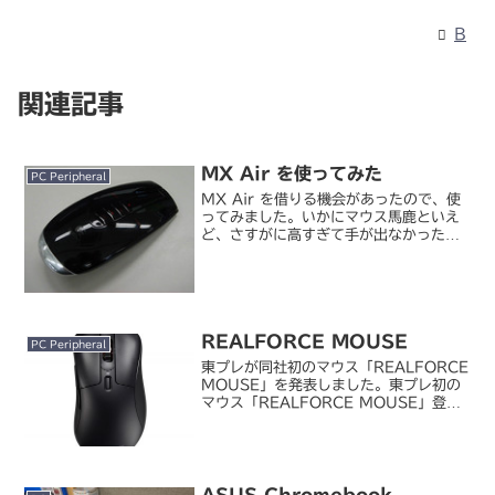
B
関連記事
MX Air を使ってみた
PC Peripheral
MX Air を借りる機会があったので、使
ってみました。いかにマウス馬鹿といえ
ど、さすがに高すぎて手が出なかった
(´д｀)。ボディはつやつや。底面はメ
ッキシルバーでつやつや。傷がついたら
目立ちそうだし、手の脂や汚れがつきや
すそうで心配です。...
REALFORCE MOUSE
PC Peripheral
東プレが同社初のマウス「REALFORCE
MOUSE」を発表しました。東プレ初の
マウス「REALFORCE MOUSE」登
場。キーボードと同じ静電容量無接点方
式スイッチを搭載 - PC Watch東プレが
目指した“REALFORCE”らし...