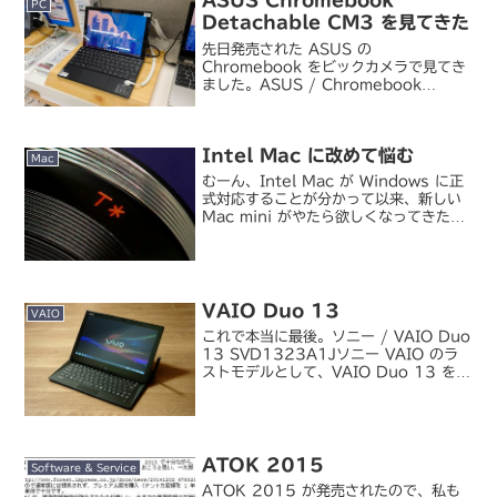
ASUS Chromebook
PC
Detachable CM3 を見てきた
先日発売された ASUS の
Chromebook をビックカメラで見てき
ました。ASUS / Chromebook
Detachable CM3ハードウェアデザイ
ンは Surface にかなり寄せてきていま
す。Chromebook コーナ...
Intel Mac に改めて悩む
Mac
むーん、Intel Mac が Windows に正
式対応することが分かって以来、新しい
Mac mini がやたら欲しくなってきた(;
´Д｀)ヾ。「5 万円台から」買えた初代
Mac mini のインパクトに比べると今の
Intel Ma...
VAIO Duo 13
VAIO
これで本当に最後。ソニー / VAIO Duo
13 SVD1323A1Jソニー VAIO のラ
ストモデルとして、VAIO Duo 13 を買
いました。Pro 11 も持っているので買
わないつもりでいたんですが、いろいろ
あって、最後の最後に...
ATOK 2015
Software & Service
ATOK 2015 が発売されたので、私も