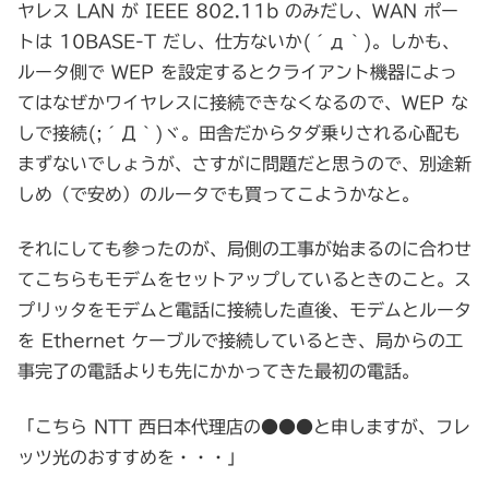
ヤレス LAN が IEEE 802.11b のみだし、WAN ポー
トは 10BASE-T だし、仕方ないか(´д｀)。しかも、
ルータ側で WEP を設定するとクライアント機器によっ
てはなぜかワイヤレスに接続できなくなるので、WEP な
しで接続(;´Д｀)ヾ。田舎だからタダ乗りされる心配も
まずないでしょうが、さすがに問題だと思うので、別途新
しめ（で安め）のルータでも買ってこようかなと。
それにしても参ったのが、局側の工事が始まるのに合わせ
てこちらもモデムをセットアップしているときのこと。ス
プリッタをモデムと電話に接続した直後、モデムとルータ
を Ethernet ケーブルで接続しているとき、局からの工
事完了の電話よりも先にかかってきた最初の電話。
「こちら NTT 西日本代理店の●●●と申しますが、フレ
ッツ光のおすすめを・・・」