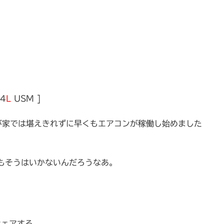
F4
L
USM ]
が家では堪えきれずに早くもエアコンが稼働し始めました
もそうはいかないんだろうなあ。
シェアする