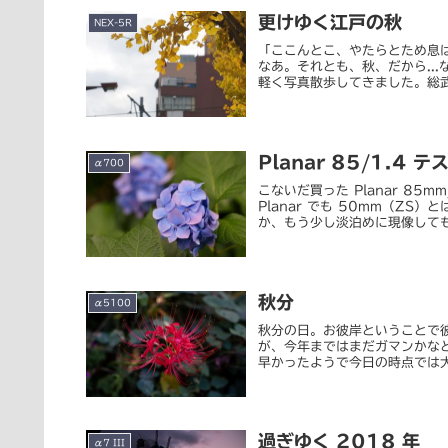
更けゆく江戸の秋
NEX-5R
「ここんとこ、やたらとため息ば
なあ。それとも、秋、だから..
軽く写真散歩してきました。総武
Planar 85/1.4 
α700
こないだ買った Planar 85
Planar でも 50mm（Z
か、もう少し淡泊めに現像しても良
秋分
α5100
秋分の日。お彼岸ということで
が、今年まではまだガマンかな
早かったようで今日の時点では大
過ぎゆく 2018 年
α7 III