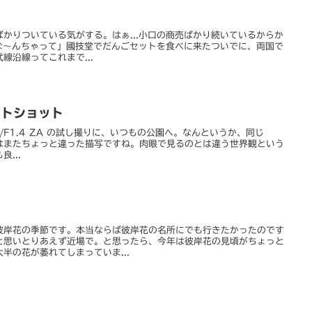
かりついている気がする。はぁ...小口の商売ばかり続いているからか
.な～んちゃって」國技堂でだんごセットを食べに来たついでに、両国で
線沿線ってこれまで...
テストショット
mm/F1.4 ZA の試し撮りに、いつもの公園へ。なんというか、同じ
S）とはまたちょっと違った描写ですね。肉眼で見るのとは違う世界観という
...
彼岸花の季節です。本当ならば彼岸花の名所にでも行きたかったのです
と思いとりあえず近場で。と思ったら、今年は彼岸花の見頃がちょっと
半の花が萎れてしまっていま...