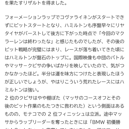
を果たすリザルトを得ました。
フォーメーションラップでコヴァライネンがスタートでき
ずにピットスタートとなり、ハミルトンも序盤早々にリヤ
タイヤがバーストして後方に下がった時点で「今回のマク
ラーレンは終わったな」と感じたものでしたが、その後の
ピット戦略が完璧にはまり、レースが落ち着いてきた頃に
はハミルトンが盤石のトップに。国際映像も中団のバトル
やマッサ－クビサの争いばかりを映していたので、気がつ
かなかったほど。半分は運を味方につけたと表現したほう
が正しいでしょうが、やはりこういう荒れたレースにはハ
ミルトンは強い。
2 位のクビサはやや棚ぼた（マッサのコースオフとその
後のピット作業のもたつきに救われた）という側面はある
ものの、モナコでの 2 位フィニッシュは立派。途中マッ
サからラップリーダーを奪ったときには「BMW 初優勝