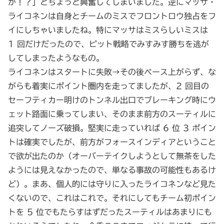
か！？」とちょっと興奮してしまいました。逆にマッサ・
ライコネンは自身とチームのミスでフロントロウ独占をフ
イにしちゃいましたね。特にマッサはミスらしいミスは
1 回だけだったので、ピット戦略でみすみす勝ちを逃が
してしまったようなもの。
ライコネンはスタートに失敗→その後ペース上がらず、な
がらも着実にポイント圏内を走ってましたが、2 回目の
セーフティカー明けのトンネル出口でブレーキング時にウ
ェット路面に乗ってしまい、そのまま前方のスーティルに
追突してノーズ破損。堅実に走っていれば 6 位 3 ポイン
トは確実でしたが、前方がフォースインディアということ
で欲が出たのか（オーバーテイクしようとして無茶をした
ようには見えなかったので、単なる事故の可能性もあるけ
ど）。まあ、個人的には守りに入ったライコネンなど見た
くないので、これはこれで。それにしてもチーム初ポイン
トを 5 位でもたらすはずだったスーティルはあまりにも