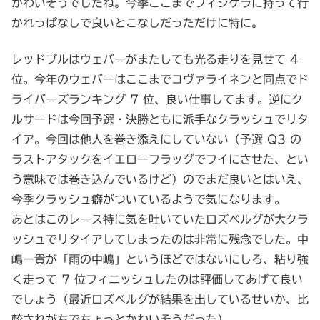
かわいそうでしたね。今季ここまでフィジケラに持って行
かれっぱなしで良いとこなしだっただけに特に。
レッドブルはウェバーがまたしても光る走りを見せて 4
位。今年のウェバーはここまでコヴァライネンと同点でド
ライバーズランキング 7 位、良い仕事してます。逆にク
ルサードは今回予選・決勝ともに派手なクラッシュでリタ
イア。今回は他人を巻き添えにしていない（予選 Q3 の
ラストアタックをイエローフラッグでフイにさせた、とい
う意味では巻き込んでいるけど）のでまだ良いとはいえ、
今季クラッシュ癖がついているようで気になります。
あとはこのレース特に気を吐いていたロズベルグが大クラ
ッシュでリタイアしてしまったのは非常に残念でした。中
嶋一貴が「雨の中嶋」というほどではないにしろ、粘り強
く走って 7 位フィニッシュしたのは評価してあげて良い
でしょう（最近ロズベルグが結果を出しているせいか、比
較されがちでちょっとかわいそうだった）。