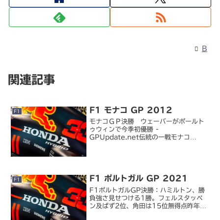
B
関連記事
F1 モナコ GP 2012
F1
モナコＧＰ決勝 ウェーバーがポールト
ゥウィンで今季初優勝 -
GPUpdate.net伝統の一戦モナコ
GP。予選では波乱と言ったら良いのか、
むしろようやく本領発揮と言ったら良い
のか、メルセデスの M. シューマッハー
が復帰後初のポールタイ...
F1 ポルトガル GP 2021
F1
F1ポルトガルGP決勝：ハミルトン、勝
負強さ見せつける1勝。フェルスタッペ
ン及ばず2位、角田は15位無得点昨年に
続いての開催となったポルトガル GP。