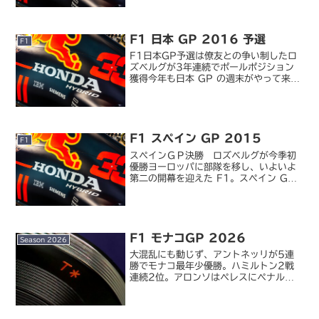
アルガルヴェ・サーキットで F1 が開催
されるのはこれが二度目ですが、アップ
ダウンの激しい...
F1 日本 GP 2016 予選
F1
F1日本GP予選は僚友との争い制したロ
ズベルグが3年連続でポールポジション
獲得今年も日本 GP の週末がやって来ま
した。アロンソに「GP2 エンジン」と
言われた昨年と違い、今年はシーズンを
通じてホンダ製パワーユニットの性能も
随分向上して入賞...
F1 スペイン GP 2015
F1
スペインＧＰ決勝 ロズベルグが今季初
優勝ヨーロッパに部隊を移し、いよいよ
第二の開幕を迎えた F1。スペイン GP
は、定説通りポールシッターのロズベル
グが最後まで安定の速さを見せつけ、今
季初優勝を飾りました。バルセロナは
PP からの優勝率...
F1 モナコGP 2026
Season 2026
大混乱にも動じず、アントネッリが5連
勝でモナコ最年少優勝。ハミルトン2戦
連続2位。アロンソはペレスにペナルテ
ィで10位入賞｜F1モナコGP決勝F1伝
統のモナコGP。もともと抜けない市街地
コースが近年のレギュレーションにより