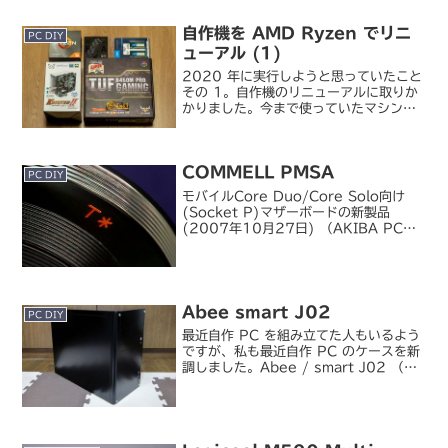
自作機を AMD Ryzen でリニ
PC DIY
ューアル (1)
2020 年に実行しようと思っていたこと
その 1。自作機のリニューアルに取りか
かりました。今まで使っていたマシンは
途中ちょこちょこパーツを変更していた
とはいえ、ベースは 7 年半前に組み立て
た Core i5-3570K。今や第 10 世
COMMELL PMSA
代...
PC DIY
モバイルCore Duo/Core Solo向け
(Socket P)マザーボードの新製品
(2007年10月27日) （AKIBA PC
Hotline!）これ、もしかして
MicroATX 初の Santa Rosa マザーで
は？チップセッ...
Abee smart J02
PC DIY
最近自作 PC を組み立てた人もいるよう
ですが、私も最近自作 PC のケースを新
調しました。Abee / smart J02 （ブ
ラック）かれこれ 3 年くらい前からケー
スを買い換えたいとは思っていたんです
が、他に欲しいものが出てきたりして...