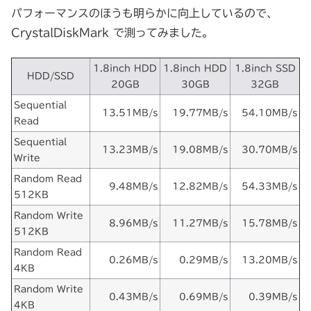
パフォーマンスのほうも明らかに向上しているので、
CrystalDiskMark で測ってみました。
1.8inch HDD
1.8inch HDD
1.8inch SSD
HDD/SSD
20GB
30GB
32GB
Sequential
13.51MB/s
19.77MB/s
54.10MB/s
Read
Sequential
13.23MB/s
19.08MB/s
30.70MB/s
Write
Random Read
9.48MB/s
12.82MB/s
54.33MB/s
512KB
Random Write
8.96MB/s
11.27MB/s
15.78MB/s
512KB
Random Read
0.26MB/s
0.29MB/s
13.20MB/s
4KB
Random Write
0.43MB/s
0.69MB/s
0.39MB/s
4KB