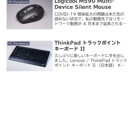
Logicool M590 Multi-
PC Peripheral
Device Silent Mouse
COVID-19 感染拡大の問題は未だ先の
読めない状況で、私の勤務先ではリモー
トワーク勤務が 4 月末まで延長されるこ
とになりましたorz。自宅から一歩も外に
出られない日も少なくないこんな状況が
あと一ヶ月も続くのかよ…と嘆きたいけ
ThinkPad トラックポイント
ど、これば...
PC Peripheral
キーボード II
久しぶりに新しいキーボードに手を出し
ました。Lenovo / ThinkPad トラック
ポイント キーボード II （日本語） KC-
1957リモートワーク中心の生活で仕事
もプライベートもずっと同じデスクで作
業していると、たまには環境を変え...