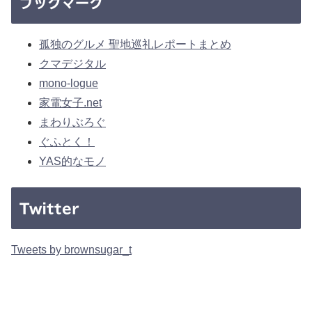
ブックマーク
孤独のグルメ 聖地巡礼レポートまとめ
クマデジタル
mono-logue
家電女子.net
まわりぶろぐ
ぐふとく！
YAS的なモノ
Twitter
Tweets by brownsugar_t