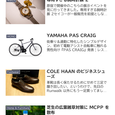
Watch
原宿で開催中のこちらの展示イベントを
見に行ってきました。専用すぎる腕時計
展 2セイコーが一般販売を前提としない
形で企画・試作したユニークな専用腕時
計のイベントです。一年前の第一回を見
てとても楽しかったから今回も楽しみに
していました。赤くて三...
YAMAHA PAS CRAIG
MONO
街乗り＆通勤に特化したシンプルデザイ
ン、初めて電動アシスト自転車に触れる
男性向け『PAS CRAIG』発表 | レスポ
ンス（Response.jp）ヤマハから電動
アシスト自転車 PAS のニューモデルが
発表されました。PAS Brace、P...
COLE HAAN のビジネスシュ
Footwear
ーズ
革靴は長く保たせるためにせめて三足で
履き回したい、というわけで、先日の
Runwalk 以外にもう一足買ってまし
た。昔から革靴を買うなら一足は履いて
みたいと思っていた COLE HAAN ブラ
ンドの「MADISON PLAIN OX II」...
芝生の広葉雑草対策に MCPP を
Home & Furniture
散布