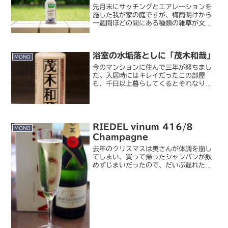
先月末にサッチングとエアレーションを
施した我が家の庭ですが、梅雨明けから
一週間ほどの間にある種類の雑草が文字
通り「雨後の筍」のように生えてきまし
た。芝生のかなり広範囲にわたって発生
しています。たった一週間ほどの間に、
浴室の水垢落としに「茂木和哉」
ものすごい繁殖力。この生...
MONO
今のマンションに住んで三年が経ちまし
た。入居時にはキレイだったこの部屋
も、千日以上暮らしてくるとそれなりに
汚れが溜まっていくもので。最近、特に
水回りの汚れが気になってきたので、東
急ハンズで水垢用洗剤を買ってきまし
た。茂木和哉 水垢洗剤 20...
RIEDEL vinum 416/8
MONO
Champagne
去年のクリスマスは奥さんが体調を崩し
てしまい、買って帰ったシャンパンが飲
めずじまいだったので、だいぶ遅れたけ
どちょっとしたクリスマス代わり。ちょ
うどクリスマス前にシャンパングラスを
割ってしまったので、代わりのを買って
きました。RIEDEL ...