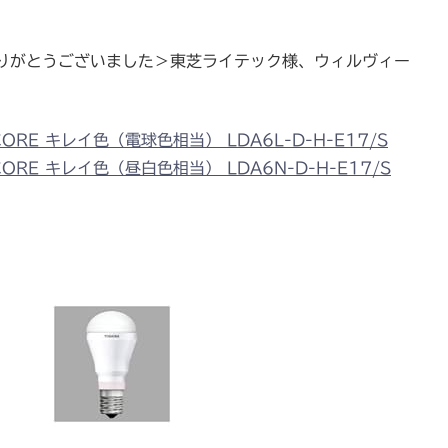
りがとうございました＞東芝ライテック様、ウィルヴィー
ORE キレイ色（電球色相当） LDA6L-D-H-E17/S
ORE キレイ色（昼白色相当） LDA6N-D-H-E17/S