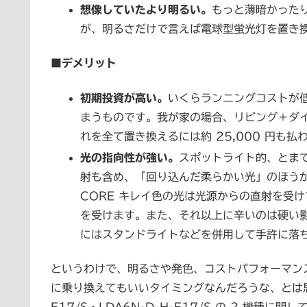
想像していたより明るい。
もっと薄暗かった
が、明るさだけで言えば電球型蛍光灯を置き
■デメリット
初期投資が高い。
いくらランニングコストが
まうものです。我が家の場合、リビング＋ダイ
れを全て置き換えるには約 25,000 円も
光の指向性が強い。
スポットライト的、とま
射も含め、「回り込んだ柔らかい光」のほうが
CORE キレイ色の光は光源からの直射を受
を受けます。また、それ以上に辛いのは硬い
にはスタンドライトなどを併用して手許に落
というわけで、明るさや発色、コストパフォーマンス
に乗り換えてもいいタイミングなんだろうな、とは思い