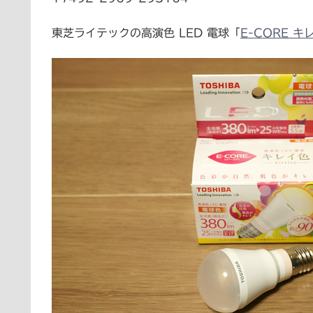
東芝ライテックの高演色 LED 電球「
E-CORE キ