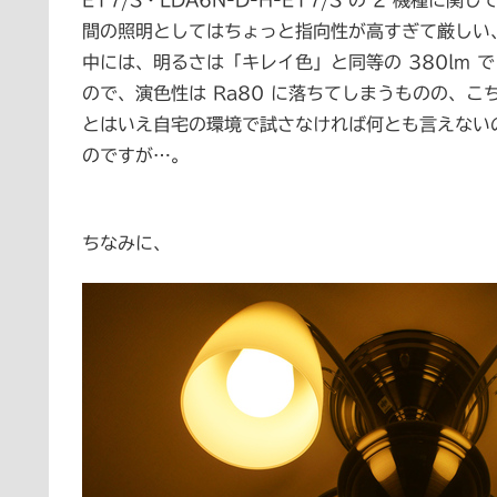
E17/S・LDA6N-D-H-E17/S の 2 機
間の照明としてはちょっと指向性が高すぎて厳しい、
中には、明るさは「キレイ色」と同等の 380lm で
ので、演色性は Ra80 に落ちてしまうものの、
とはいえ自宅の環境で試さなければ何とも言えない
のですが…。
ちなみに、